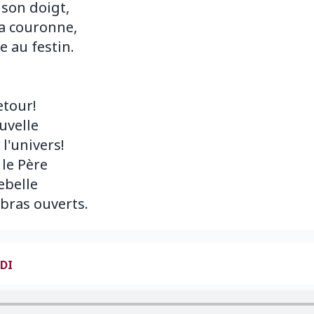
son doigt,
la couronne,
e au festin.
etour!
uvelle
l'univers!
le Père
ebelle
DI