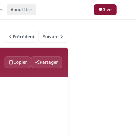
es
About Us
Give
Précédent
Suivant
Copier
Partager