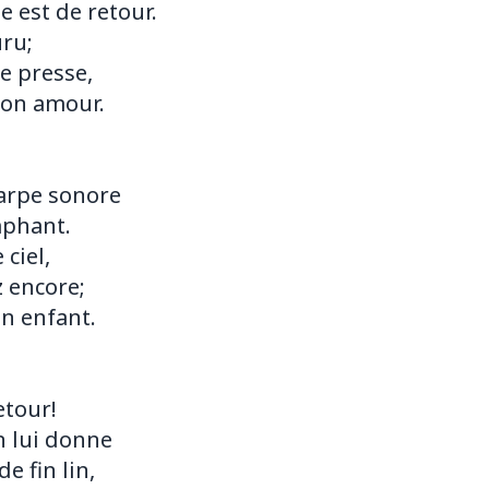
e est de retour.
uru;
le presse,
 son amour.
harpe sonore
mphant.
 ciel,
 encore;
on enfant.
etour!
n lui donne
e fin lin,