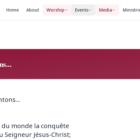
Home
About
Worship
Events
Media
Ministri
s...
ntons...
s du monde la conquête
du Seigneur Jésus-Christ;