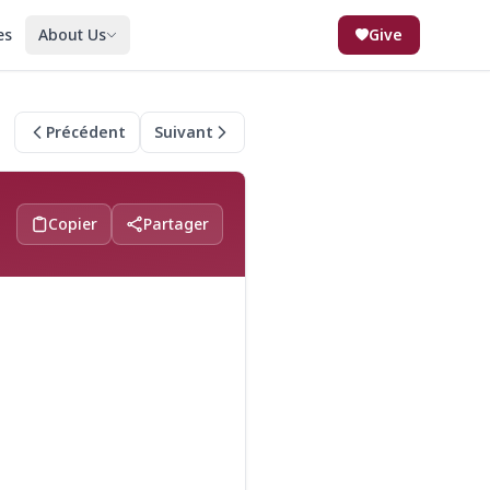
es
About Us
Give
Précédent
Suivant
Copier
Partager