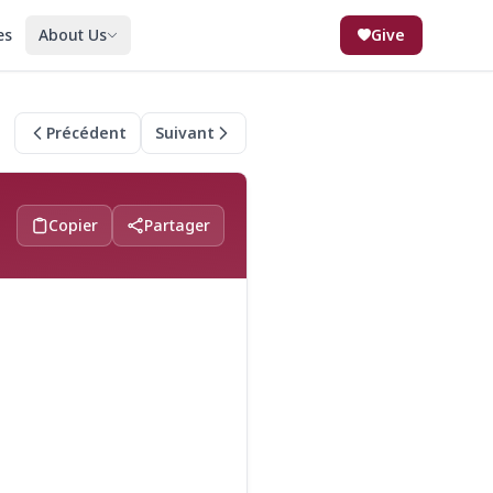
es
About Us
Give
Précédent
Suivant
Copier
Partager