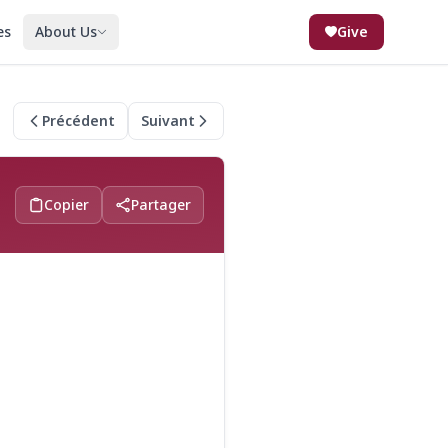
es
About Us
Give
Précédent
Suivant
Copier
Partager