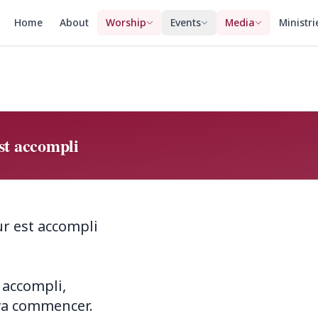
Home
About
Worship
Events
Media
Ministri
st accompli
ur est accompli
 accompli,
 va commencer.