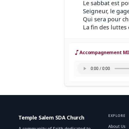
Le sabbat est po
Seigneur, le gag
Qui sera pour c
Accompagnement MI
EXPLORE
Temple Salem SDA Church
About Us
A community of faith dedicated to