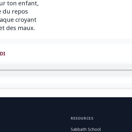
ur ton enfant,
e du repos
haque croyant
DI
RESOURCES
Sabbath School