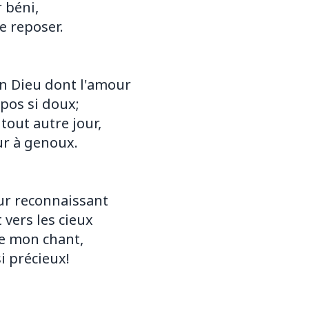
r béni,
e reposer.
n Dieu dont l'amour
pos si doux;
tout autre jour,
ur à genoux.
r reconnaissant
vers les cieux
e mon chant,
si précieux!